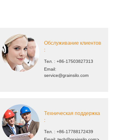
Обслуживание клиентов
:
Тел. : +86-17503827313
Email:
service@grainsilo.com
Техническая поддержка
:
Тел. : +86-17788172439
Email:
tech@grainsilo.com
>