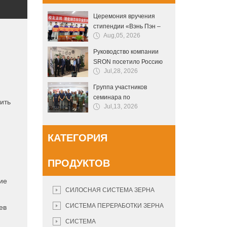
Церемония вручения
стипендии «Вэнь Пэн –
Aug,05, 2026
стипендия мотивации для
поступления в Пекинский
Руководство компании
и Цинхуайский
SRON посетило Россию
университеты» прошла в
Jul,28, 2026
для переговоров о
первой средней школе
сотрудничестве:
уезда Нэйхуан
Группа участников
интеллектуальные
семинара по
ить
решения хранения зерна
Jul,13, 2026
послеуборочной
способствуют
безопасности зерна
взаимосвязи
Лесото посетила
инфраструктуры
КАТЕГОРИЯ
компанию «SRON» для
зернового хозяйства
совместного изучения
Китая и России
инновационных
ПРОДУКТОВ
технологий безопасного
хранения и
ие
транспортировки зерна и
СИЛОСНАЯ СИСТЕМА ЗЕРНА
междуна
СИСТЕМА ПЕРЕРАБОТКИ ЗЕРНА
ев
СИСТЕМА