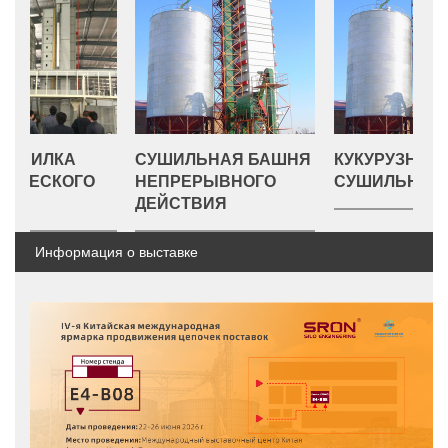
А
СУШИЛЬНАЯ БАШНЯ
КУКУРУЗНАЯ
ОГО
НЕПРЕРЫВНОГО
СУШИЛЬНАЯ БАШНЯ
ДЕЙСТВИЯ
Информация о выставке