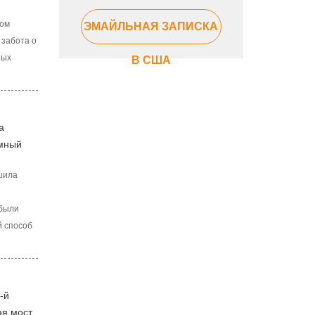
лом
ЭМАЙЛЬНАЯ ЗАПИСКА
 забота о
ных
В США
ьчэн,
ризвана
 летний
а
емный
х
ршила
 были
й способ
териалов
ение
оектов и
-й
ая мост