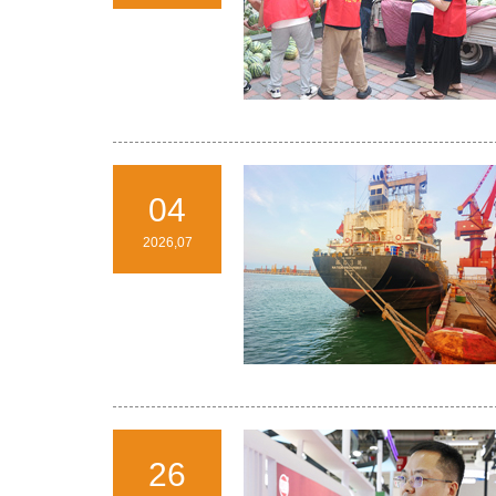
04
2026,07
26