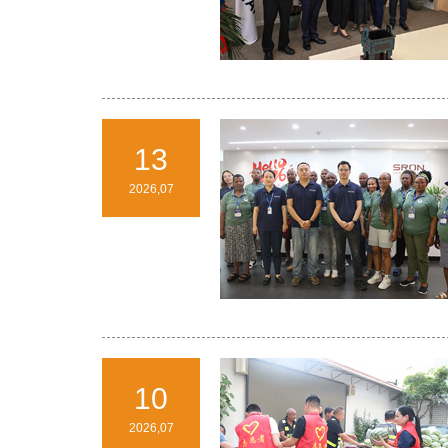
13
2026,07
10
2026,07