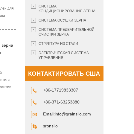
СИСТЕМА
елей для
КОНДИЦИОНИРОВАНИЯ ЗЕРНА
два
СИСТЕМА ОСУШКИ ЗЕРНА
 ряда
СИСТЕМА ПРЕДВАРИТЕЛЬНОЙ
встреч с
ОЧИСТКИ ЗЕРНА
ского
СТРУКТУРА ИЗ СТАЛИ
вли
и зерна
я
ЭЛЕКТРИЧЕСКАЯ СИСТЕМА
УПРАВЛЕНИЯ
тировки
КОНТАКТИРОВАТЬ США
й
сетила
рантии
+86-17719833307
огий
ель
+86-371-63253880
ере
Email:
info@grainsilo.com
и
sronsilo