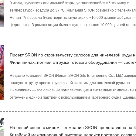
9 июля, в условиях аномальной жары, установившейся в Чжэнчжоу с
температурой воздуха до 37 °C, компания SRON совместно с телекана
Henan TV провела благотворительную акцию «10 000 цзиней арбузов —
фермерах». В рамках акции было закуплено свыше 10 000 цзиней мест
арбузов, которые переданы работникам и жителям районов Эрци и Гуан
несущим службу в условиях экстремальной жары. Данная инициатива п
оказать реальную поддержку фермерам и облегчить жизнь горожанам в
зной.
Проект SRON по строительству силосов для никелевой руды н
Филиппинах: полная отгрузка готового оборудования — сист
инжиниринг как драйвер эффективной реализации глобальны
Недавно компания SRON (Henan SRON Silo Engineering Co., Ltd.) заве
проектов в сфере сыпуч
полную отгрузку проекта сушильной системы для никелевой руды на
Филиппинах — все основные комплектующие и системные компоненты
отгружены единой партией с использованием чартерного судна. Данны
отгрузки, в отличие от традиционной для проектов в сфере сыпучих ма
практики поэтапной отправки сборными судами, демонстрирует повыш
комплексной компетенции SRON в организации крупных зарубежных пр
системной поставке «под ключ».
На одной сцене с миром – компания SRON представлена на 4
Китайской международной выставке цепочек поставок, создав