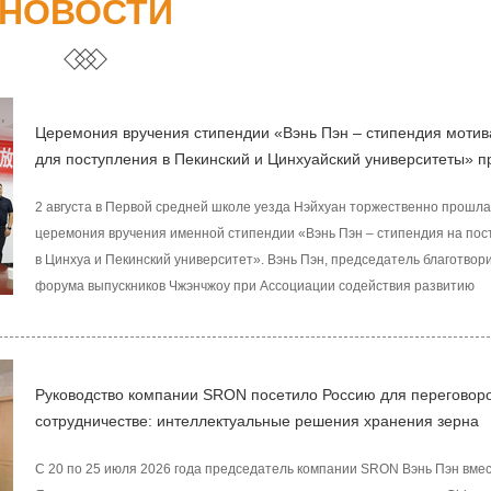
НОВОСТИ
Церемония вручения стипендии «Вэнь Пэн – стипендия моти
для поступления в Пекинский и Цинхуайский университеты» п
первой средней школе уезда Нэйхуан
2 августа в Первой средней школе уезда Нэйхуан торжественно прошла
церемония вручения именной стипендии «Вэнь Пэн – стипендия на пос
в Цинхуа и Пекинский университет». Вэнь Пэн, председатель благотвор
форума выпускников Чжэнчжоу при Ассоциации содействия развитию
образования Первой средней школы уезда Нэйхуан, выпускник набора 
данной школы, а также председатель компании Henan SRON Silo Engine
Co., Ltd., вернулся в альма-матер. Он вручил мотивационные стипендии
талантливым выпускникам, зачисленным в Цинхуаский и Пекинский
Руководство компании SRON посетило Россию для переговоро
университеты в 2026 году, и искренн
сотрудничестве: интеллектуальные решения хранения зерна
способствуют взаимосвязи инфраструктуры зернового хозяйст
С 20 по 25 июля 2026 года председатель компании SRON Вэнь Пэн вмес
Китая и России