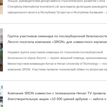
Яньцзе, руководителем департамента стратегического развития China
Chengtong International Investment Ltd. возглавили делегацию руководит
официального визита в Республику Татарстан и Республику Калмыкия – 
крупных аграрных субъекта Российской Федерации с целью проведения
деловых переговоров на высоком уровне. Делегация провела несколько 
Агентством инвестиционного развития Татарстана, Министерством сель
хозяйства и продовольствия, Министерством промышленности и торго
Группа участников семинара по послеуборочной безопасност
Татарстана, а также с М
Лесото посетила компанию «SRON» для совместного изучени
инновационных технологий безопасного хранения и транспор
Недавно группа участников семинара по технологии послеуборочной
зерна и междуна
безопасности зерна Лесото — проект внешней помощи, организованны
Министерством коммерции Китая и Henan University of Technology — по
компанию SRON. Участники провели технический обмен по вопросам га
послеуборочной безопасности зерна, применения современных технол
хранения зерна и создания международных цепочек поставок зерна. Ц
данного обмена — укрепить обмен опытом между Китаем и Лесото в сф
хранения и транспортировки зерна, способствовать глубокой интеграци
Компания SRON совместно с телеканалом Henan TV провела
передовых китайских технологий хранения зерна с
благотворительную акцию «10 000 цзиней арбузов — забота о
фермерах»