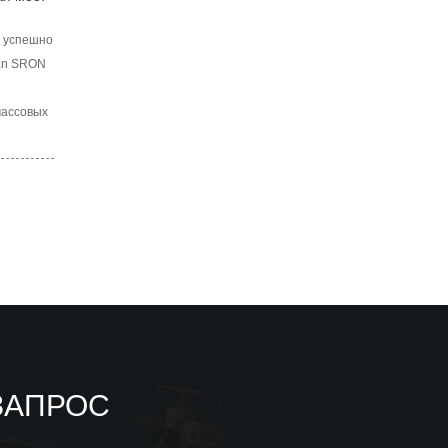
е успешно
nan SRON
массовых
зеленого
ми
Совет
ЗАПРОС