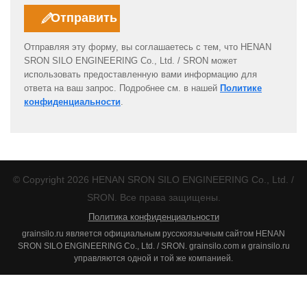
Отправляя эту форму, вы соглашаетесь с тем, что HENAN
SRON SILO ENGINEERING Co., Ltd. / SRON может
использовать предоставленную вами информацию для
ответа на ваш запрос. Подробнее см. в нашей
Политике
конфиденциальности
.
© Copyright 2026 HENAN SRON SILO ENGINEERING Co., Ltd. /
SRON. Все права защищены.
Политика конфиденциальности
grainsilo.ru является официальным русскоязычным сайтом HENAN
SRON SILO ENGINEERING Co., Ltd. / SRON. grainsilo.com и grainsilo.ru
управляются одной и той же компанией.